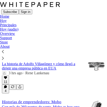
Subscribe
Sign in
Home
Hoy
Principales
Hoy (audio)
Principales
Overview
Support
Store
Latest
Top
Discussions
About
El CEO de Iztapalapa
La historia de Adolfo Villagómez y cómo llegó a
dirigir una empresa pública en EUA
3 hrs ago
Rene Lankenau
•
11
4
Historias de emprendedores: Mobo
Con más de 260 puntos de venta, Mobo es hoy uno