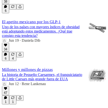
38
6
El apetito mexicano por los GLP-1
Uno de los países con mayores índices de obesidad
está adoptando estos medicamentos. ¿Qué trae
consigo esta tendencia?
Jun 19
Daniela Dib
•
34
6
4
Millones y millones de pizzas
La historia de Pequeño Caesarmex, el franquiciatario
de Little Caesars más grande fuera de EUA
Jun 12
Rene Lankenau
•
47
1
1