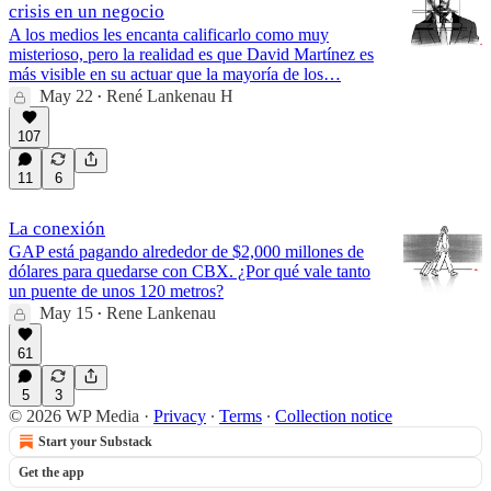
crisis en un negocio
A los medios les encanta calificarlo como muy
misterioso, pero la realidad es que David Martínez es
más visible en su actuar que la mayoría de los…
May 22
René Lankenau H
•
107
11
6
La conexión
GAP está pagando alrededor de $2,000 millones de
dólares para quedarse con CBX. ¿Por qué vale tanto
un puente de unos 120 metros?
May 15
Rene Lankenau
•
61
5
3
© 2026 WP Media
·
Privacy
∙
Terms
∙
Collection notice
Start your Substack
Get the app