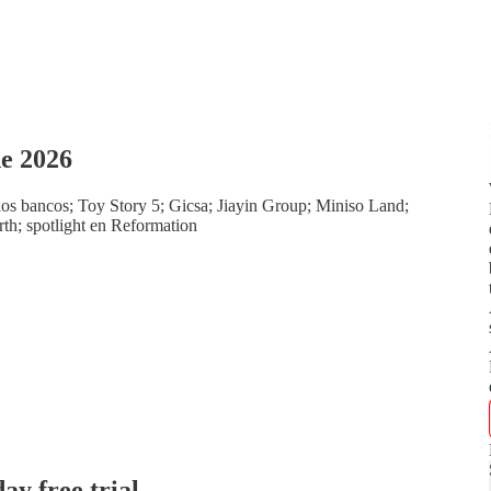
de 2026
los bancos; Toy Story 5; Gicsa; Jiayin Group; Miniso Land;
rth; spotlight en Reformation
day free trial