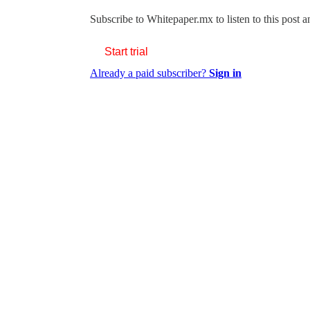
Subscribe to
Whitepaper.mx
to listen to this post 
Start trial
Already a paid subscriber?
Sign in