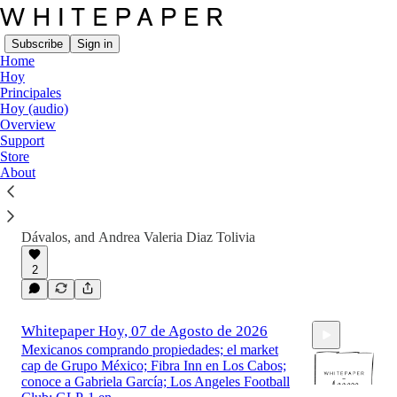
Subscribe
Sign in
Home
Hoy
Principales
Hoy (audio)
Latest
Top
Discussions
Overview
Support
Store
Overview, by Whitepaper
About
La edición de fin de semana, de
recomendaciones que quieres tener en el radar.
4 hrs ago
Luis Othón
,
Humberto Peña
•
Dávalos
, and
Andrea Valeria Diaz Tolivia
2
Whitepaper Hoy, 07 de Agosto de 2026
Mexicanos comprando propiedades; el market
cap de Grupo México; Fibra Inn en Los Cabos;
conoce a Gabriela García; Los Angeles Football