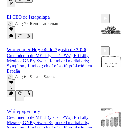
19
El CEO de Iztapalapa
Aug 7
Rene Lankenau
•
Whitepaper Hoy, 06 de Agosto de 2026
16:50
Crecimiento de MELI (y sus TPVs); Eli Lilly
México; GNP y Swiss Re; mixed martial arts;
Symphony Limited; chief of staff; población en
España
Aug 6
Susana Sáenz
•
6:37
3
1
Whitepaper, hoy
Crecimiento de MELI (y sus TPVs); Eli Lilly
México; GNP y Swiss Re; mixed martial arts;
Symphony Limited; chief of staff; población en