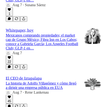
Club; GLP-1 en…
Aug 7
Susana Sáenz
•
5:02
1
Whitepaper, hoy
Mexicanos comprando propiedades; el market
cap de Grupo México; Fibra Inn en Los Cabos;
conoce a Gabriela García; Los Angeles Football
Club; GLP-1 en…
Aug 7
22
El CEO de Iztapalapa
La historia de Adolfo Villagómez y cómo llegó
a dirigir una empresa pública en EUA
Aug 7
Rene Lankenau
•
45