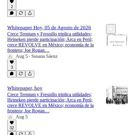
2
Whitepaper Hoy, 05 de Agosto de 2026
Crece Ternium y Fresnillo triplica utilidades;
Heineken pierde participación; Arca en Perú;
crece REVOLVE en México; economía de la
frontera; Joe Rogan…
Aug 5
Susana Sáenz
•
5:23
3
Whitepaper, hoy
Crece Ternium y Fresnillo triplica utilidades;
Heineken pierde participación; Arca en Perú;
crece REVOLVE en México; economía de la
frontera; Joe Rogan…
Aug 5
32