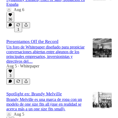
España
Aug 6
36
1
Presentamos Off the Record
Un foro de Whitepaper diseñado para propiciar
conversaciones abiertas entre algunos de los
principales empresarios, inversionistas y
directivos del…
Aug 5
Whitepaper
•
3
Spotlight en: Brandy Melville
Brandy Melville es una marca de ropa con un
modelo de one size fits all (que en realidad se
acerca más a un one size fits small).
Aug 5