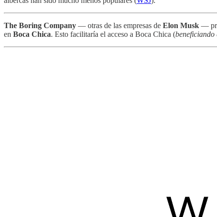
albercas han sido mucho menos populares (
WSJ
).
The Boring Company
— otras de las empresas de
Elon Musk
— pre
en
Boca Chica
. Esto facilitaría el acceso a Boca Chica (
beneficiando