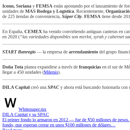
Iconn, Soriana
y
FEMSA
están apostando por el lanzamiento de for
unidades de
MAS Bodega y Logística
. Recientemente,
Organizació
de 225 tiendas de conveniencia,
Súper City
.
FEMSA
tiene desde 20
En España,
CEMEX
ha venido convirtiendo antiguas canteras en ca
en 2020 (
“las variedades disponibles son merlot, syrah y cabernet s
START Banregio
— la empresa de
arrendamiento
del grupo financ
Doña Tota
planea expandirse a través de
franquicias
en el sur de Mé
llegar a 450 unidades (
Milenio
).
DILA Capital
creó una
SPAC
y ahora está buscando fusionarla con 
Whitepaper.mx
DILA Capital y su SPAC
El primer fondo lo armaron en 2012 — fue de $50 millones de pesos. P
fondo, que esperan cerrar en unos $100 millones de dólares…