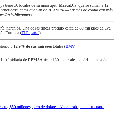
a tiene 56 locales de su minisúper,
MercaDía
, que se suman a 12
 tener descuentos que van de 30 a 90% — además de contar con más
cción Whitepaper
).
a, naranjos. Una de las fincas produjo cerca de 89 mil kilos de uva
ión Europea (
El Español
).
 grupo y
12.9% de sus ingresos
totales (
BMV
).
 la subsidiaria de
FEMSA
tiene 189 sucursales; tendría la meta de
ero, $50 millones, pero de dólares. Ahora trabajan en su cuarto