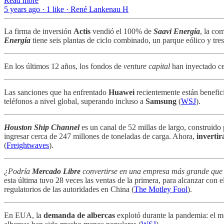
Read more
5 years ago · 1 like · René Lankenau H
La firma de inversión
Actis
vendió el 100% de
Saavi Energía
, la co
Energía
tiene seis plantas de ciclo combinado, un parque eólico y tre
En los últimos 12 años, los fondos de
venture capital
han inyectado ce
Las sanciones que ha enfrentado
Huawei
recientemente están benefic
teléfonos a nivel global, superando incluso a
Samsung
(
WSJ
).
Houston Ship Channel
es un canal de 52 millas de largo, construid
ingresar cerca de 247 millones de toneladas de carga. Ahora,
invertir
(
Freightwaves
).
¿Podría
Mercado Libre
convertirse en una empresa más grande qu
esta última tuvo 28 veces las ventas de la primera, para alcanzar con 
regulatorios de las autoridades en China (
The Motley Fool
).
En EUA, la
demanda de albercas
explotó durante la pandemia: el m