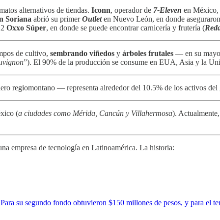
matos alternativos de tiendas.
Iconn
, operador de
7-Eleven
en México, y
n Soriana
abrió su primer
Outlet
en Nuevo León, en donde aseguraron
12
Oxxo Súper
, en donde se puede encontrar carnicería y frutería (
Reda
mpos de cultivo,
sembrando viñedos
y
árboles frutales
— en su mayorí
auvignon
”). El 90% de la producción se consume en EUA, Asia y la Un
iero regiomontano — representa alrededor del 10.5% de los activos del
xico (
a ciudades como Mérida, Cancún y Villahermosa
). Actualmente,
una empresa de tecnología en Latinoamérica. La historia:
ara su segundo fondo obtuvieron $150 millones de pesos, y para el terc