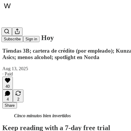
Whitepaper, Hoy
Subscribe
Sign in
Tiendas 3B; cartera de crédito (por empleado); Kunza
Asics; menos alcohol; spotlight en Norda
Aug 13, 2025
∙ Paid
40
4
2
Share
Cinco minutos bien invertidos
Keep reading with a 7-day free trial