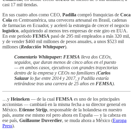
casi 17 mil tiendas.
En sus cuatro años como CEO,
Padilla
compró franquicias de
Coca
Cola
en Centroamérica, una cervecera artesanal en Brasil, cadenas
de farmacias en Ecuador, y aceleró la estrategia de crecer el negocio
logístico
, adquiriendo al menos tres empresas de este giro en EUA.
En este período
FEMSA
pasó de 295 mil empleados a más 320 mil,
y de vender $460 mil millones de pesos anuales, a unos $523 mil
millones (
Redacción Whitepaper
).
Comentario Whitepaper: FEMSA
lleva dos CEOs,
seguidos, que duran menos de cinco años en el puesto
— en ambos casos, ejecutivos con grandes trayectorias
dentro de la empresa y CEOs no familiares (
Carlos
Salazar
lo fue entre 2014 y 2017, y Padilla estaría
retirándose tras una carrera de 25 años en
FEMSA
).
…y
Heineken
— de la cual
FEMSA
es uno de los principales
accionistas — cambiará en la misma fecha a su director general en
México.
Etienne Strijp
, responsable de la holandesa en nuestro
país, asume ese mismo rol pero ahora en España — y la cabeza en
ese país,
Guillaume Duverdier
, se muda ahora a México (
Europa
Press
).