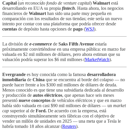
Capital
(
un reconocido fondo de venture capital
)
Walmart
está
desarrollando en EUA su propia
fintech
. Hasta ahora, los negocios
financieros de
Walmart
han sido una parte muy pequeña en
comparación con los resultados de sus tiendas; este sería un nuevo
intento por contar con una plataforma que podría ofrecer desde
cuentas
de depósito hasta opciones de
pago
(
WSJ
).
La división de
e-commerce
de
Saks Fifth Avenue
estaría
próximamente convirtiéndose en una empresa pública: en marzo fue
valuada en $2 mil millones de dólares, pero ahora estiman que su
valuación podría superar los $6 mil millones (
MarketWatch
).
Evergrande
es hoy conocida como la famosa
desarrolladora
inmobiliaria
de
China
que se encuentra al borde del colapso — no
puede hacer frente a los $300 mil millones de dólares de deuda.
Menos conocido es que tiene una subsidiaria dedicada al desarrollo
y producción de
autos eléctricos
, que apenas hace seis meses
presentó
nueve conceptos
de vehículos eléctricos y que en marzo
había sido valuada en casi $90 mil millones de dólares — un
market
cap
superior al de
Ford.
De acuerdo con la empresa, está
construyendo simultáneamente seis fábricas con el objetivo de
vender un millón de unidades en 2025 — una meta que a Tesla le
habría tomado 18 años alcanzar (
Reuters
).