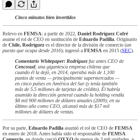
Cinco minutos bien invertidos
Relevo en
FEMSA
: a partir de 2022,
Daniel Rodríguez Cofré
asume el rol de CEO en sustitución de
Eduardo Padilla
. Originario
de
Chile, Rodríguez
es el director de la división de comercio (
un
puesto que ocupa desde 2016
); ingresó a
FEMSA
en 2015 (
SEC
).
Comentario Whitepaper: Rodríguez
fue antes CEO de
Cencosud
, una gigantesca empresa chilena que
cuando él la dejó, en 2014, operaba más de 1,100
puntos de venta — principalmente supermercados —
en cinco países en América del Sur (y tenía también
más de 5.5 millones de tarjetas de crédito). Él habría
asumido la dirección general cuando la holding vendía
$8 mil 900 millones de dólares anuales (2009); en su
último año como CEO, alcanzó más de $17 mil
millones de dólares de ventas.
Por su parte,
Eduardo Padilla
asumió el rol de CEO de
FEMSA
en enero de 2018. Antes había sido el responsable de
FEMSA
Comercio
, en donde creció
OXXO
de menos de 3 mil unidades, a