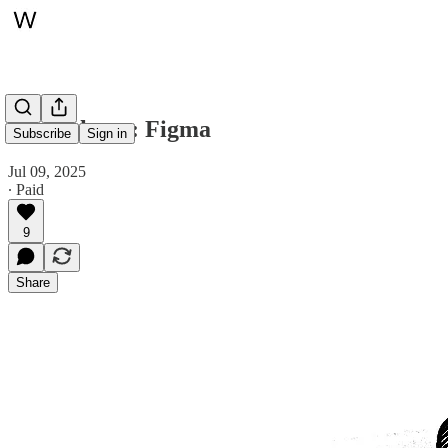
Spotlight en: Figma
Subscribe
Sign in
Jul 09, 2025
∙ Paid
9
Share