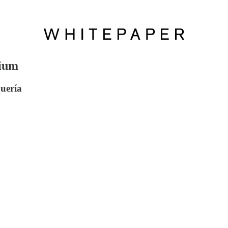
nium
quería