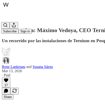
La entrevista: Máximo Vedoya, CEO Ter
Subscribe
Sign in
Un recorrido por las instalaciones de Ternium en Pes
Rene Lankenau
and
Susana Sáenz
Mar 13, 2026
∙ Paid
17
Share