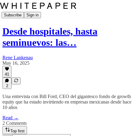
Subscribe
Sign in
Desde hospitales, hasta
seminuevos: las…
Rene Lankenau
May 16, 2025
41
2
Una entrevista con Bill Ford, CEO del gigantesco fondo de growth
equity que ha estado invirtiendo en empresas mexicanas desde hace
10 años
Read →
2 Comments
Top first