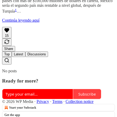
países con más de $100,000 millones de dólares en cartera, México
sería el segundo país más rentable a nivel global, después de
1
Turquía
…
Continúa leyendo aquí
15
Share
Top
Latest
Discussions
No posts
Ready for more?
Subscribe
© 2026 WP Media
·
Privacy
∙
Terms
∙
Collection notice
Start your Substack
Get the app