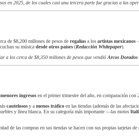
os en 2025, de los cuales casi una tercera parte fue gracias a las oper
erca de $8,200 millones de pesos de
regalías
a los
artistas mexicanos
—
escuchan su música
desde otros países
(
Redacción Whitepaper
).
lar a los cerca de $8,350 millones de pesos que vendió
Arcos Dorados
 menores ingresos
en el primer trimestre del año, en comparación con 
 más
cautelosos
y a
menos tráfico
en las tiendas (además de las afectaci
muebles y línea blanca. En su categoría más importante —las motos
Ital
itad de las compras en sus tiendas se hacen con sus propias tarjetas de