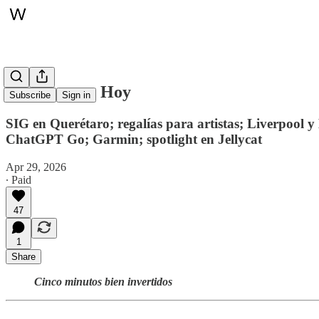
Whitepaper, Hoy
Subscribe
Sign in
SIG en Querétaro; regalías para artistas; Liverpool y 
ChatGPT Go; Garmin; spotlight en Jellycat
Apr 29, 2026
∙ Paid
47
1
Share
Cinco minutos bien invertidos