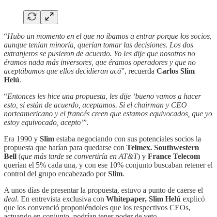
“
Hubo un momento en el que no íbamos a entrar porque los socios,
aunque tenían minoría, querían tomar las decisiones. Los dos
extranjeros se pusieron de acuerdo. Yo les dije que nosotros no
éramos nada más inversores, que éramos operadores y que no
aceptábamos que ellos decidieran acá
”, recuerda
Carlos Slim
Helú
.
“
Entonces les hice una propuesta, les dije ‘bueno vamos a hacer
esto, si están de acuerdo, aceptamos. Si el chairman y CEO
norteamericano y el francés creen que estamos equivocados, que yo
estoy equivocado, acepto’
”.
Era 1990 y
Slim
estaba negociando con sus potenciales socios la
propuesta que harían para quedarse con
Telmex. Southwestern
Bell
(
que más tarde se convertiría en AT&T
) y
France Telecom
querían el 5% cada una, y con ese 10% conjunto buscaban retener el
control del grupo encabezado por
Slim
.
A unos días de presentar la propuesta, estuvo a punto de caerse el
deal
. En entrevista exclusiva con
Whitepaper, Slim Helú
explicó
que los convenció proponiéndoles que los respectivos CEOs,
actuando en conjunto, podrían tener poder de veto.