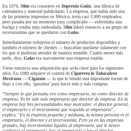
En 1976,
Slim
era consejero en
Imprenta Galas
, una fábrica de
calendarios y material publicitario. La empresa, que había sido una
de las primeras imprentas en México, tenía casi 1,000 empleados
pero pasaba por un momento muy complicado — enfrentaba una
huelga y estaba muy endeudada.
Slim
lideró entonces a un grupo de
inversionistas que se quedaron con
Galas
.
Inmediatamente redujeron el número de productos disponibles y
también el número de clientes — buscaban quedarse solamente con
los que sí pudieran atender de manera rentable. Cuatro meses más
tarde, dice,
Galas
era nuevamente una empresa estable.
Viene entonces una adquisición que sería clave para los siguientes
años. En 1980 adquiere el control de
Cigarrera la Tabacalera
Mexicana
—
Cigatam
— lo que le brindó una importante fuente de
flujo y con ello, ‘gasolina’ para hacer más y más compras.
“
Siempre lo que pensaba era como empresario, no como director de
empresa. Yo he sido más empresario que director de empresa. En la
empresa hay tres personalidades muy marcadas: el director general,
el empresario y el inversionista que respalda al empresario
”,
explica. “
En la empresa pequeña y mediana, la misma persona es el
empresario, el director y el inversionista. Pero ya en las empresas
grandes, hay inversionistas ligadas al empresario, que le tienen
confianza al empresario, hay el empresario y hay el director