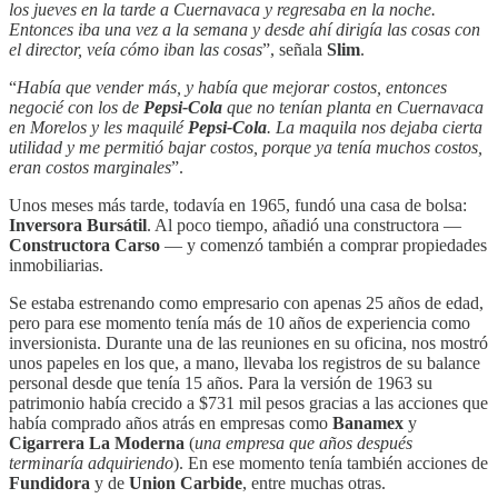
los jueves en la tarde a Cuernavaca y regresaba en la noche.
Entonces iba una vez a la semana y desde ahí dirigía las cosas con
el director, veía cómo iban las cosas
”, señala
Slim
.
“
Había que vender más, y había que mejorar costos, entonces
negocié con los de
Pepsi-Cola
que no tenían planta en Cuernavaca
en Morelos y les maquilé
Pepsi-Cola
. La maquila nos dejaba cierta
utilidad y me permitió bajar costos, porque ya tenía muchos costos,
eran costos marginales
”.
Unos meses más tarde, todavía en 1965, fundó una casa de bolsa:
Inversora Bursátil
. Al poco tiempo, añadió una constructora —
Constructora Carso
— y comenzó también a comprar propiedades
inmobiliarias.
Se estaba estrenando como empresario con apenas 25 años de edad,
pero para ese momento tenía más de 10 años de experiencia como
inversionista. Durante una de las reuniones en su oficina, nos mostró
unos papeles en los que, a mano, llevaba los registros de su balance
personal desde que tenía 15 años. Para la versión de 1963 su
patrimonio había crecido a $731 mil pesos gracias a las acciones que
había comprado años atrás en empresas como
Banamex
y
Cigarrera La Moderna
(
una empresa que años después
terminaría adquiriendo
). En ese momento tenía también acciones de
Fundidora
y de
Union Carbide
, entre muchas otras.